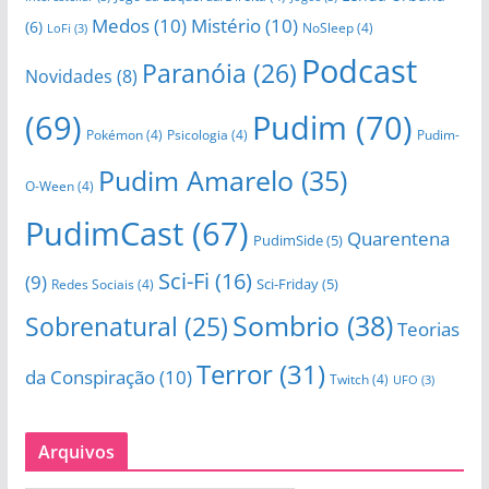
Medos
(10)
Mistério
(10)
(6)
NoSleep
(4)
LoFi
(3)
Podcast
Paranóia
(26)
Novidades
(8)
(69)
Pudim
(70)
Pokémon
(4)
Psicologia
(4)
Pudim-
Pudim Amarelo
(35)
O-Ween
(4)
PudimCast
(67)
Quarentena
PudimSide
(5)
Sci-Fi
(16)
(9)
Sci-Friday
(5)
Redes Sociais
(4)
Sombrio
(38)
Sobrenatural
(25)
Teorias
Terror
(31)
da Conspiração
(10)
Twitch
(4)
UFO
(3)
Arquivos