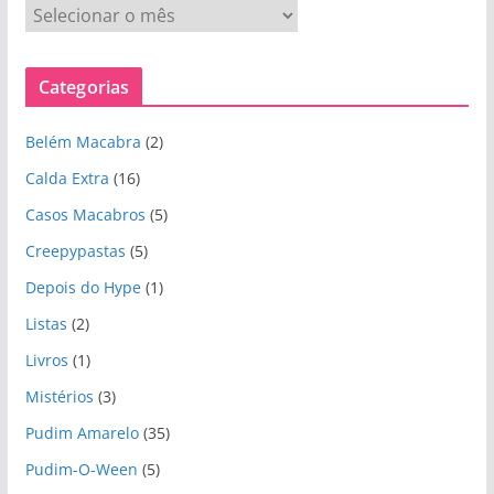
A
r
q
Categorias
u
i
Belém Macabra
(2)
v
o
Calda Extra
(16)
s
Casos Macabros
(5)
Creepypastas
(5)
Depois do Hype
(1)
Listas
(2)
Livros
(1)
Mistérios
(3)
Pudim Amarelo
(35)
Pudim-O-Ween
(5)