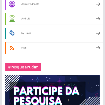
Apple Podcasts
Android
by Email
RSS
#PesquisaPudim