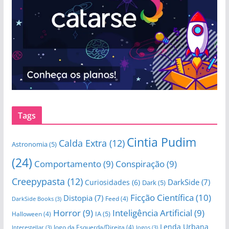
Tags
Cintia Pudim
Calda Extra
(12)
Astronomia
(5)
(24)
Comportamento
(9)
Conspiração
(9)
Creepypasta
(12)
DarkSide
(7)
Curiosidades
(6)
Dark
(5)
Ficção Científica
(10)
Distopia
(7)
Feed
(4)
DarkSide Books
(3)
Horror
(9)
Inteligência Artificial
(9)
IA
(5)
Halloween
(4)
Lenda Urbana
Jogo da Esquerda/Direita
(4)
Interestellar
(3)
Jogos
(3)