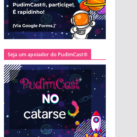
Seja um apoiador do PudimCast®