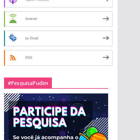
Android
by Email
RSS
#PesquisaPudim