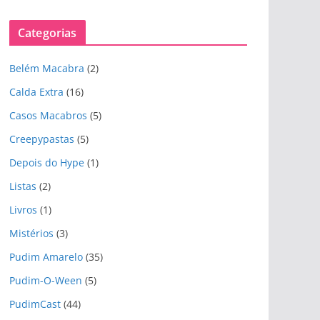
r
q
Categorias
u
i
Belém Macabra
(2)
v
o
Calda Extra
(16)
s
Casos Macabros
(5)
Creepypastas
(5)
Depois do Hype
(1)
Listas
(2)
Livros
(1)
Mistérios
(3)
Pudim Amarelo
(35)
Pudim-O-Ween
(5)
PudimCast
(44)