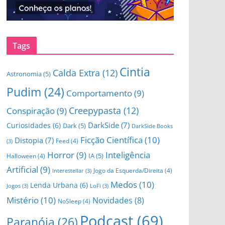
Tags
Cintia
Calda Extra
(12)
Astronomia
(5)
Pudim
(24)
Comportamento
(9)
Creepypasta
(12)
Conspiração
(9)
DarkSide
(7)
Curiosidades
(6)
Dark
(5)
DarkSide Books
Ficção Científica
(10)
Distopia
(7)
Feed
(4)
(3)
Horror
(9)
Inteligência
IA
(5)
Halloween
(4)
Artificial
(9)
Jogo da Esquerda/Direita
(4)
Interestellar
(3)
Medos
(10)
Lenda Urbana
(6)
Jogos
(3)
LoFi
(3)
Mistério
(10)
Novidades
(8)
NoSleep
(4)
Podcast
(69)
Paranóia
(26)