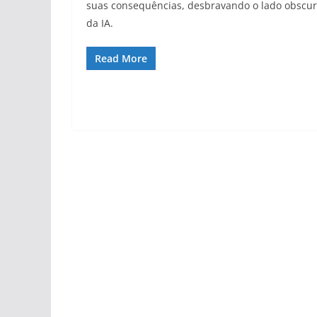
suas consequências, desbravando o lado obscu
da IA.
Read More