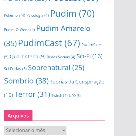
Pudim
(70)
Pokémon
(4)
Psicologia
(4)
Pudim Amarelo
Pudim-O-Ween
(4)
PudimCast
(67)
(35)
PudimSide
Sci-Fi
(16)
Quarentena
(9)
(5)
Redes Sociais
(4)
Sobrenatural
(25)
Sci-Friday
(5)
Sombrio
(38)
Teorias da Conspiração
Terror
(31)
(10)
Twitch
(4)
UFO
(3)
Arquivos
A