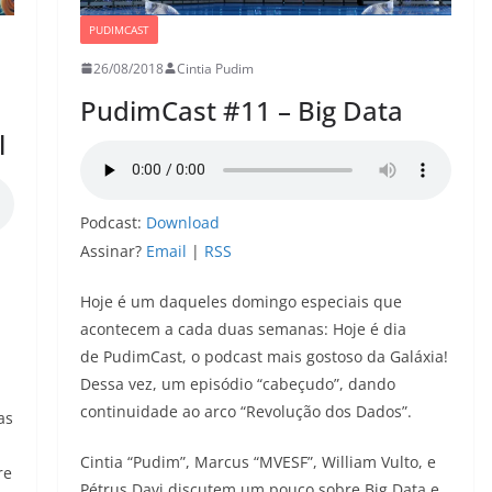
PUDIMCAST
26/08/2018
Cintia Pudim
PudimCast #11 – Big Data
l
Podcast:
Download
Assinar?
Email
|
RSS
Hoje é um daqueles domingo especiais que
acontecem a cada duas semanas: Hoje é dia
de PudimCast, o podcast mais gostoso da Galáxia!
Dessa vez, um episódio “cabeçudo”, dando
continuidade ao arco “Revolução dos Dados”.
as
Cintia “Pudim”, Marcus “MVESF”, William Vulto, e
re
Pétrus Davi discutem um pouco sobre Big Data e