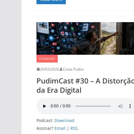
PUDIMCAST
29/03/2026
Cintia Pudim
PudimCast #30 – A Distorçã
da Era Digital
Podcast:
Download
Assinar?
Email
|
RSS