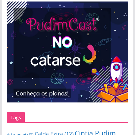
Tags
Cintia Pudim
Calda Extra
(12)
Astronomia
(5)