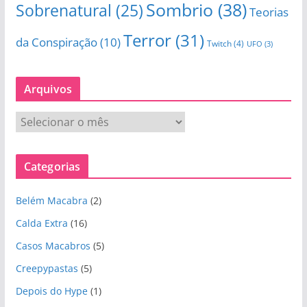
Sombrio
(38)
Sobrenatural
(25)
Teorias
Terror
(31)
da Conspiração
(10)
Twitch
(4)
UFO
(3)
Arquivos
A
r
q
Categorias
u
i
Belém Macabra
(2)
v
o
Calda Extra
(16)
s
Casos Macabros
(5)
Creepypastas
(5)
Depois do Hype
(1)