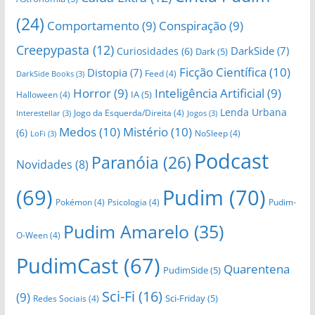
(24)
Comportamento
(9)
Conspiração
(9)
Creepypasta
(12)
DarkSide
(7)
Curiosidades
(6)
Dark
(5)
Ficção Científica
(10)
Distopia
(7)
Feed
(4)
DarkSide Books
(3)
Horror
(9)
Inteligência Artificial
(9)
IA
(5)
Halloween
(4)
Lenda Urbana
Jogo da Esquerda/Direita
(4)
Interestellar
(3)
Jogos
(3)
Medos
(10)
Mistério
(10)
(6)
NoSleep
(4)
LoFi
(3)
Podcast
Paranóia
(26)
Novidades
(8)
(69)
Pudim
(70)
Pokémon
(4)
Psicologia
(4)
Pudim-
Pudim Amarelo
(35)
O-Ween
(4)
PudimCast
(67)
Quarentena
PudimSide
(5)
Sci-Fi
(16)
(9)
Sci-Friday
(5)
Redes Sociais
(4)