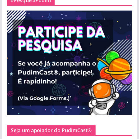
#PesquisaPudim
Seja um apoiador do PudimCast®