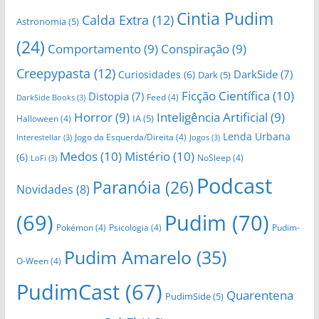
Cintia Pudim
Calda Extra
(12)
Astronomia
(5)
(24)
Comportamento
(9)
Conspiração
(9)
Creepypasta
(12)
DarkSide
(7)
Curiosidades
(6)
Dark
(5)
Ficção Científica
(10)
Distopia
(7)
Feed
(4)
DarkSide Books
(3)
Horror
(9)
Inteligência Artificial
(9)
IA
(5)
Halloween
(4)
Lenda Urbana
Jogo da Esquerda/Direita
(4)
Interestellar
(3)
Jogos
(3)
Medos
(10)
Mistério
(10)
(6)
NoSleep
(4)
LoFi
(3)
Podcast
Paranóia
(26)
Novidades
(8)
(69)
Pudim
(70)
Pokémon
(4)
Psicologia
(4)
Pudim-
Pudim Amarelo
(35)
O-Ween
(4)
PudimCast
(67)
Quarentena
PudimSide
(5)