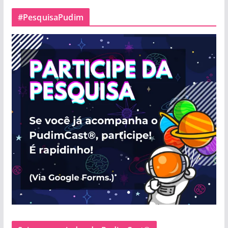
#PesquisaPudim