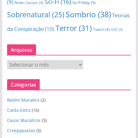
Sci-Fi
(16)
(9)
Sci-Friday
(5)
Redes Sociais
(4)
Sombrio
(38)
Sobrenatural
(25)
Teorias
Terror
(31)
da Conspiração
(10)
Twitch
(4)
UFO
(3)
Arquivos
A
r
q
Categorias
u
i
Belém Macabra
(2)
v
o
Calda Extra
(16)
s
Casos Macabros
(5)
Creepypastas
(5)