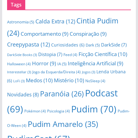
Tags
Cintia Pudim
Calda Extra
(12)
Astronomia
(5)
(24)
Comportamento
(9)
Conspiração
(9)
Creepypasta
(12)
DarkSide
(7)
Curiosidades
(6)
Dark
(5)
Ficção Científica
(10)
Distopia
(7)
Feed
(4)
DarkSide Books
(3)
Horror
(9)
Inteligência Artificial
(9)
IA
(5)
Halloween
(4)
Lenda Urbana
Jogo da Esquerda/Direita
(4)
Interestellar
(3)
Jogos
(3)
Medos
(10)
Mistério
(10)
(6)
NoSleep
(4)
LoFi
(3)
Podcast
Paranóia
(26)
Novidades
(8)
(69)
Pudim
(70)
Pokémon
(4)
Psicologia
(4)
Pudim-
Pudim Amarelo
(35)
O-Ween
(4)