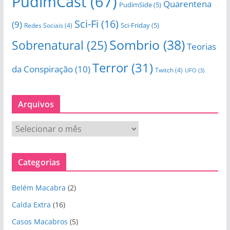
PudimCast
(67)
Quarentena
PudimSide
(5)
Sci-Fi
(16)
(9)
Sci-Friday
(5)
Redes Sociais
(4)
Sombrio
(38)
Sobrenatural
(25)
Teorias
Terror
(31)
da Conspiração
(10)
Twitch
(4)
UFO
(3)
Arquivos
A
r
q
Categorias
u
i
Belém Macabra
(2)
v
o
Calda Extra
(16)
s
Casos Macabros
(5)