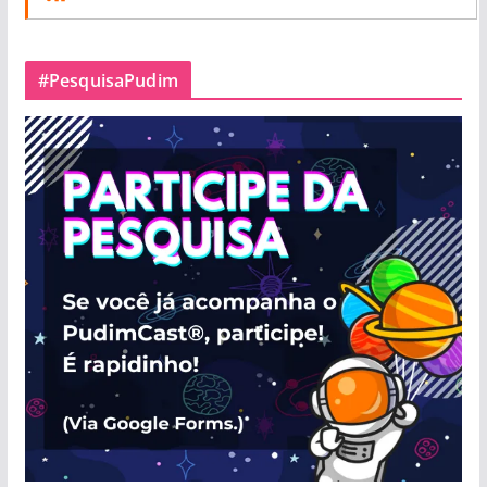
#PesquisaPudim