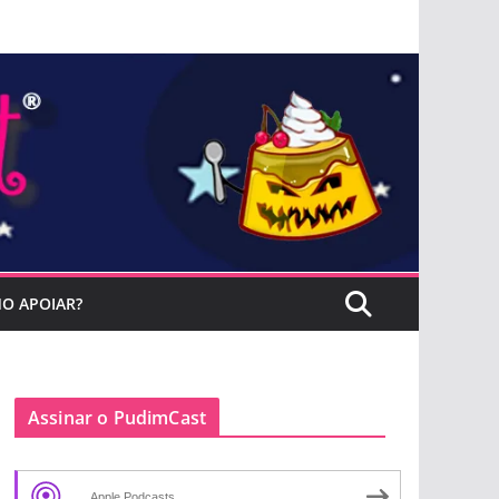
O APOIAR?
Assinar o PudimCast
Apple Podcasts