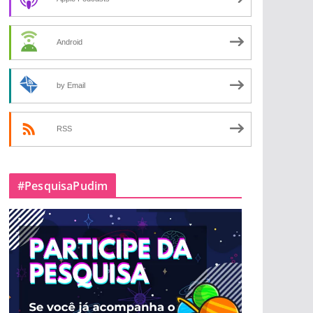
Android
by Email
RSS
#PesquisaPudim