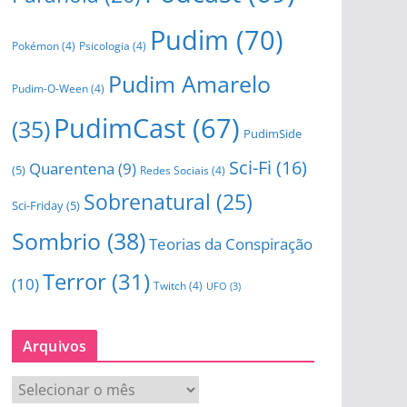
Pudim
(70)
Pokémon
(4)
Psicologia
(4)
Pudim Amarelo
Pudim-O-Ween
(4)
PudimCast
(67)
(35)
PudimSide
Sci-Fi
(16)
Quarentena
(9)
(5)
Redes Sociais
(4)
Sobrenatural
(25)
Sci-Friday
(5)
Sombrio
(38)
Teorias da Conspiração
Terror
(31)
(10)
Twitch
(4)
UFO
(3)
Arquivos
A