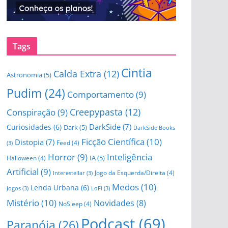
Tags
Cintia
Calda Extra
(12)
Astronomia
(5)
Pudim
(24)
Comportamento
(9)
Creepypasta
(12)
Conspiração
(9)
DarkSide
(7)
Curiosidades
(6)
Dark
(5)
DarkSide Books
Ficção Científica
(10)
Distopia
(7)
Feed
(4)
(3)
Horror
(9)
Inteligência
IA
(5)
Halloween
(4)
Artificial
(9)
Jogo da Esquerda/Direita
(4)
Interestellar
(3)
Medos
(10)
Lenda Urbana
(6)
Jogos
(3)
LoFi
(3)
Mistério
(10)
Novidades
(8)
NoSleep
(4)
Podcast
(69)
Paranóia
(26)