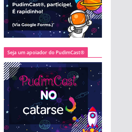
Seja um apoiador do PudimCast®