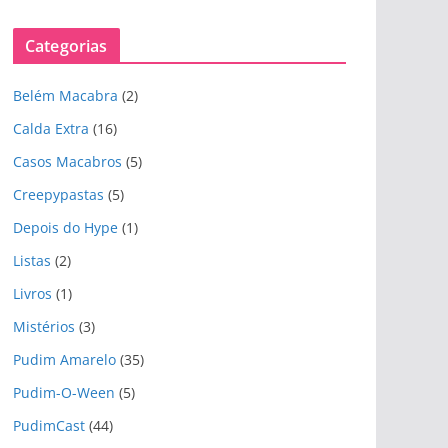
r
q
Categorias
u
i
Belém Macabra
(2)
v
o
Calda Extra
(16)
s
Casos Macabros
(5)
Creepypastas
(5)
Depois do Hype
(1)
Listas
(2)
Livros
(1)
Mistérios
(3)
Pudim Amarelo
(35)
Pudim-O-Ween
(5)
PudimCast
(44)