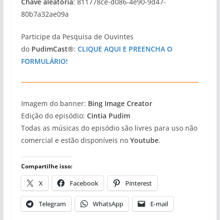
Chave aleatória
: 811778ce-d086-4e90-9d47-
80b7a32ae09a
Participe da Pesquisa de Ouvintes
do
PudimCast®
:
CLIQUE AQUI E PREENCHA O
FORMULÁRIO!
Imagem do banner:
Bing Image Creator
Edição do episódio:
Cintia Pudim
Todas as músicas do episódio são livres para uso não
comercial e estão disponíveis no
Youtube
.
Compartilhe isso:
X
Facebook
Pinterest
Telegram
WhatsApp
E-mail