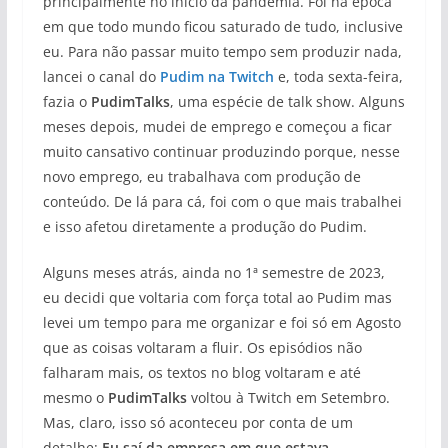
principalmente no início da pandemia. Foi na época
em que todo mundo ficou saturado de tudo, inclusive
eu. Para não passar muito tempo sem produzir nada,
lancei o canal do
Pudim na Twitch
e, toda sexta-feira,
fazia o
PudimTalks
, uma espécie de talk show. Alguns
meses depois, mudei de emprego e começou a ficar
muito cansativo continuar produzindo porque, nesse
novo emprego, eu trabalhava com produção de
conteúdo. De lá para cá, foi com o que mais trabalhei
e isso afetou diretamente a produção do Pudim.
Alguns meses atrás, ainda no 1ª semestre de 2023,
eu decidi que voltaria com força total ao Pudim mas
levei um tempo para me organizar e foi só em Agosto
que as coisas voltaram a fluir. Os episódios não
falharam mais, os textos no blog voltaram e até
mesmo o
PudimTalks
voltou à Twitch em Setembro.
Mas, claro, isso só aconteceu por conta de um
detalhe:
Eu saí da empresa em que estava