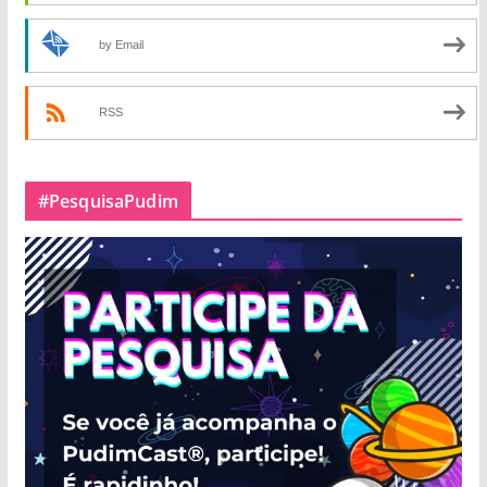
by Email
RSS
#PesquisaPudim