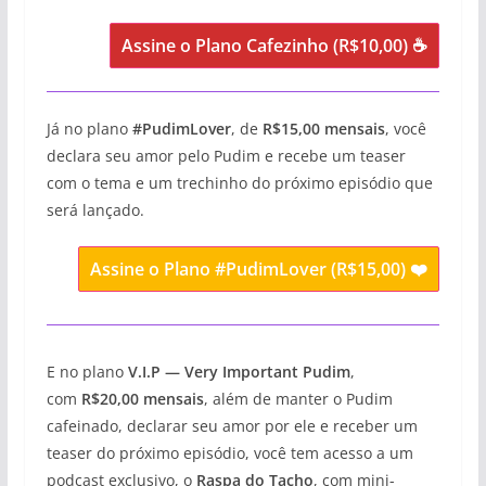
Assine o Plano Cafezinho (R$10,00) ☕
Já no plano
#PudimLover
, de
R$15,00 mensais
, você
declara seu amor pelo Pudim e recebe um teaser
com o tema e um trechinho do próximo episódio que
será lançado.
Assine o Plano #PudimLover (R$15,00) ❤️
E no plano
V.I.P — Very Important Pudim
,
com
R$20,00 mensais
, além de manter o Pudim
cafeinado, declarar seu amor por ele e receber um
teaser do próximo episódio, você tem acesso a um
podcast exclusivo, o
Raspa do Tacho
, com mini-