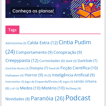
Tags
Cintia Pudim
Calda Extra
(12)
Astronomia
(5)
(24)
Comportamento
(9)
Conspiração
(9)
Creepypasta
(12)
DarkSide
(7)
Curiosidades
(6)
Dark
(5)
Ficção Científica
(10)
Distopia
(7)
Feed
(4)
DarkSide Books
(3)
Horror
(9)
Inteligência Artificial
(9)
IA
(5)
Halloween
(4)
Lenda Urbana
Jogo da Esquerda/Direita
(4)
Interestellar
(3)
Jogos
(3)
Medos
(10)
Mistério
(10)
(6)
NoSleep
(4)
LoFi
(3)
Podcast
Paranóia
(26)
Novidades
(8)