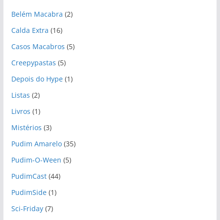
i
Belém Macabra
(2)
v
o
Calda Extra
(16)
s
Casos Macabros
(5)
Creepypastas
(5)
Depois do Hype
(1)
Listas
(2)
Livros
(1)
Mistérios
(3)
Pudim Amarelo
(35)
Pudim-O-Ween
(5)
PudimCast
(44)
PudimSide
(1)
Sci-Friday
(7)