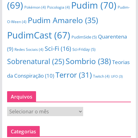
(69)
Pudim
(70)
Pokémon
(4)
Psicologia
(4)
Pudim-
Pudim Amarelo
(35)
O-Ween
(4)
PudimCast
(67)
Quarentena
PudimSide
(5)
Sci-Fi
(16)
(9)
Sci-Friday
(5)
Redes Sociais
(4)
Sombrio
(38)
Sobrenatural
(25)
Teorias
Terror
(31)
da Conspiração
(10)
Twitch
(4)
UFO
(3)
Arquivos
A
r
q
Categorias
u