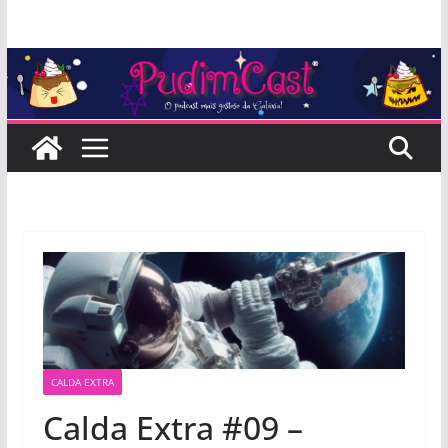
Pular
para
o
conteúdo
CALDA EXTRA
Calda Extra #09 –