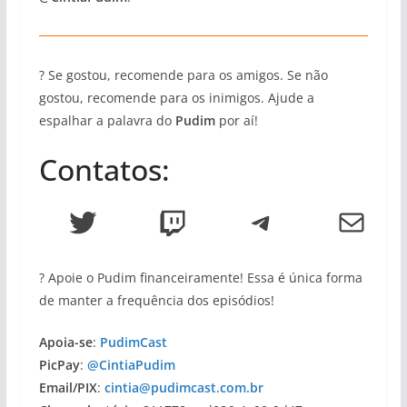
? Se gostou, recomende para os amigos. Se não
gostou, recomende para os inimigos. Ajude a
espalhar a palavra do
Pudim
por aí!
Contatos:
Twitter
Twitch
Telegram
E-mail
? Apoie o Pudim financeiramente! Essa é única forma
de manter a frequência dos episódios!
Apoia-se
:
PudimCast
PicPay
:
@CintiaPudim
Email/PIX
:
cintia@pudimcast.com.br