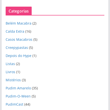
r
q
Categorias
u
i
Belém Macabra
(2)
v
o
Calda Extra
(16)
s
Casos Macabros
(5)
Creepypastas
(5)
Depois do Hype
(1)
Listas
(2)
Livros
(1)
Mistérios
(3)
Pudim Amarelo
(35)
Pudim-O-Ween
(5)
PudimCast
(44)