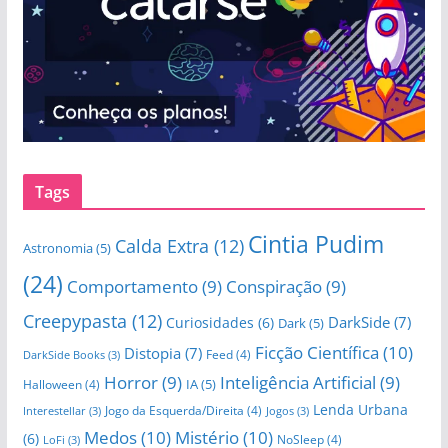
Tags
Cintia Pudim
Calda Extra
(12)
Astronomia
(5)
(24)
Comportamento
(9)
Conspiração
(9)
Creepypasta
(12)
DarkSide
(7)
Curiosidades
(6)
Dark
(5)
Ficção Científica
(10)
Distopia
(7)
Feed
(4)
DarkSide Books
(3)
Horror
(9)
Inteligência Artificial
(9)
IA
(5)
Halloween
(4)
Lenda Urbana
Jogo da Esquerda/Direita
(4)
Interestellar
(3)
Jogos
(3)
Medos
(10)
Mistério
(10)
(6)
NoSleep
(4)
LoFi
(3)