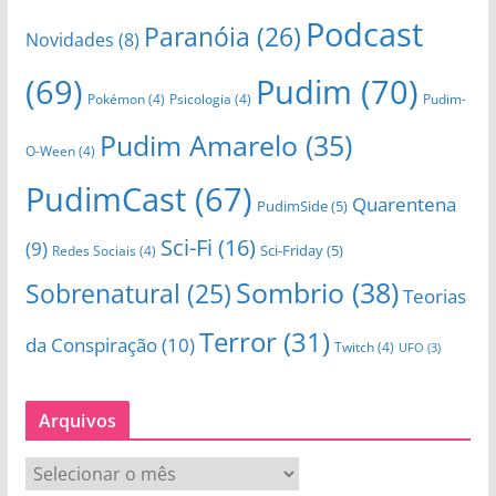
Podcast
Paranóia
(26)
Novidades
(8)
(69)
Pudim
(70)
Pokémon
(4)
Psicologia
(4)
Pudim-
Pudim Amarelo
(35)
O-Ween
(4)
PudimCast
(67)
Quarentena
PudimSide
(5)
Sci-Fi
(16)
(9)
Sci-Friday
(5)
Redes Sociais
(4)
Sombrio
(38)
Sobrenatural
(25)
Teorias
Terror
(31)
da Conspiração
(10)
Twitch
(4)
UFO
(3)
Arquivos
A