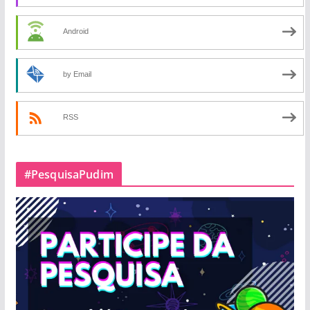
Android
by Email
RSS
#PesquisaPudim