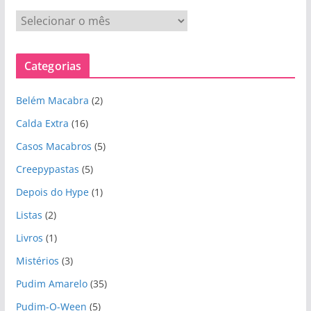
A
r
q
Categorias
u
i
Belém Macabra
(2)
v
o
Calda Extra
(16)
s
Casos Macabros
(5)
Creepypastas
(5)
Depois do Hype
(1)
Listas
(2)
Livros
(1)
Mistérios
(3)
Pudim Amarelo
(35)
Pudim-O-Ween
(5)