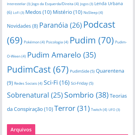
Lenda Urbana
Jogo da Esquerda/Direita
(4)
Interestellar
(3)
Jogos
(3)
Medos
(10)
Mistério
(10)
(6)
NoSleep
(4)
LoFi
(3)
Podcast
Paranóia
(26)
Novidades
(8)
(69)
Pudim
(70)
Pokémon
(4)
Psicologia
(4)
Pudim-
Pudim Amarelo
(35)
O-Ween
(4)
PudimCast
(67)
Quarentena
PudimSide
(5)
Sci-Fi
(16)
(9)
Sci-Friday
(5)
Redes Sociais
(4)
Sombrio
(38)
Sobrenatural
(25)
Teorias
Terror
(31)
da Conspiração
(10)
Twitch
(4)
UFO
(3)
Arquivos