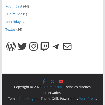
PudimCast
(44)
PudimSide
(1)
Sci-Friday
(7)
Textos
(36)
WordPress
Twitter
Instagram
Twitch
Telegram
E-mail
Copyright © 2026
PudimCast®
. Todos os direitos
reservados.
Tema:
ColorMag
por ThemeGrill. Powered by
WordPress
.