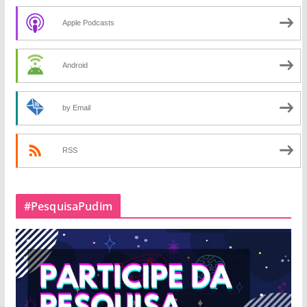
Apple Podcasts
Android
by Email
RSS
#PesquisaPudim