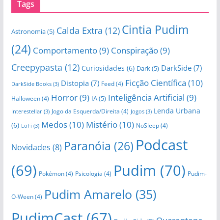
Tags
Cintia Pudim
Calda Extra
(12)
Astronomia
(5)
(24)
Comportamento
(9)
Conspiração
(9)
Creepypasta
(12)
DarkSide
(7)
Curiosidades
(6)
Dark
(5)
Ficção Científica
(10)
Distopia
(7)
Feed
(4)
DarkSide Books
(3)
Horror
(9)
Inteligência Artificial
(9)
IA
(5)
Halloween
(4)
Lenda Urbana
Jogo da Esquerda/Direita
(4)
Interestellar
(3)
Jogos
(3)
Medos
(10)
Mistério
(10)
(6)
NoSleep
(4)
LoFi
(3)
Podcast
Paranóia
(26)
Novidades
(8)
(69)
Pudim
(70)
Pokémon
(4)
Psicologia
(4)
Pudim-
Pudim Amarelo
(35)
O-Ween
(4)
PudimCast
(67)