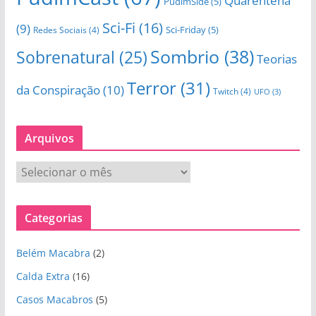
Quarentena
PudimSide
(5)
Sci-Fi
(16)
(9)
Sci-Friday
(5)
Redes Sociais
(4)
Sombrio
(38)
Sobrenatural
(25)
Teorias
Terror
(31)
da Conspiração
(10)
Twitch
(4)
UFO
(3)
Arquivos
A
r
q
Categorias
u
i
Belém Macabra
(2)
v
o
Calda Extra
(16)
s
Casos Macabros
(5)