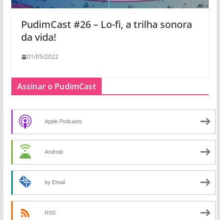
PudimCast #26 – Lo-fi, a trilha sonora
da vida!
01/05/2022
Assinar o PudimCast
Apple Podcasts
Android
by Email
RSS