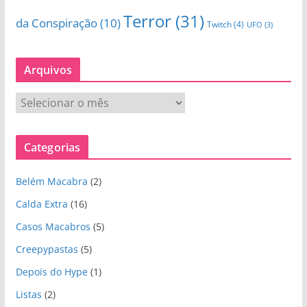
Terror
(31)
da Conspiração
(10)
Twitch
(4)
UFO
(3)
Arquivos
A
r
q
Categorias
u
i
Belém Macabra
(2)
v
o
Calda Extra
(16)
s
Casos Macabros
(5)
Creepypastas
(5)
Depois do Hype
(1)
Listas
(2)