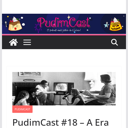
Pular
para
o
conteúdo
PUDIMCAST
PudimCast #18 – A Era