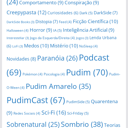
(24)
Comportamento
(9)
Conspiração
(9)
Creepypasta
(12)
DarkSide
(7)
Curiosidades
(6)
Dark
(5)
Ficção Científica
(10)
Distopia
(7)
Feed
(4)
DarkSide Books
(3)
Horror
(9)
Inteligência Artificial
(9)
IA
(5)
Halloween
(4)
Lenda Urbana
Jogo da Esquerda/Direita
(4)
Interestellar
(3)
Jogos
(3)
Medos
(10)
Mistério
(10)
(6)
NoSleep
(4)
LoFi
(3)
Podcast
Paranóia
(26)
Novidades
(8)
(69)
Pudim
(70)
Pokémon
(4)
Psicologia
(4)
Pudim-
Pudim Amarelo
(35)
O-Ween
(4)
PudimCast
(67)
Quarentena
PudimSide
(5)
Sci-Fi
(16)
(9)
Sci-Friday
(5)
Redes Sociais
(4)
Sombrio
(38)
Sobrenatural
(25)
Teorias