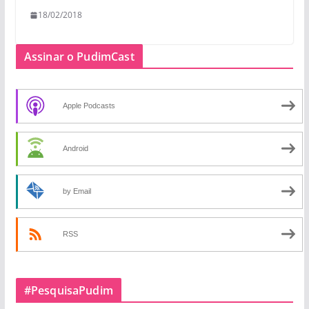
18/02/2018
Assinar o PudimCast
Apple Podcasts
Android
by Email
RSS
#PesquisaPudim