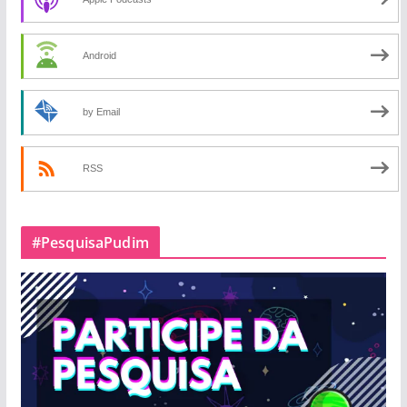
Android
by Email
RSS
#PesquisaPudim