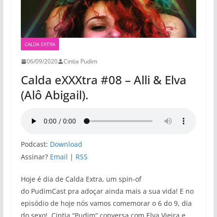
CALDA EXTRA
06/09/2020
Cintia Pudim
Calda eXXXtra #08 – Alli & Elva
(Alô Abigail).
Podcast:
Download
Assinar?
Email
|
RSS
Hoje é dia de Calda Extra, um spin-of
do PudimCast pra adoçar ainda mais a sua vida! E no
episódio de hoje nós vamos comemorar o 6 do 9, dia
do sexo! Cintia “Pudim” conversa com Elva Vieira e