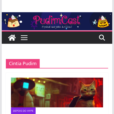
Pular
para
o
conteúdo
Cintia Pudim
DEPOIS DO HYPE