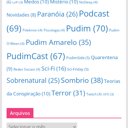
Medos
(10)
Mistério
(10)
(6)
NoSleep
(4)
LoFi
(3)
Podcast
Paranóia
(26)
Novidades
(8)
(69)
Pudim
(70)
Pokémon
(4)
Psicologia
(4)
Pudim-
Pudim Amarelo
(35)
O-Ween
(4)
PudimCast
(67)
Quarentena
PudimSide
(5)
Sci-Fi
(16)
(9)
Sci-Friday
(5)
Redes Sociais
(4)
Sombrio
(38)
Sobrenatural
(25)
Teorias
Terror
(31)
da Conspiração
(10)
Twitch
(4)
UFO
(3)
Arquivos
A