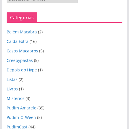
r
q
Categorias
u
i
Belém Macabra
(2)
v
o
Calda Extra
(16)
s
Casos Macabros
(5)
Creepypastas
(5)
Depois do Hype
(1)
Listas
(2)
Livros
(1)
Mistérios
(3)
Pudim Amarelo
(35)
Pudim-O-Ween
(5)
PudimCast
(44)